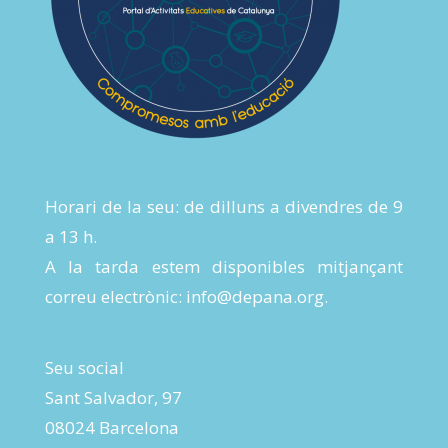
Horari de la seu: de dilluns a divendres de 9
a 13 h.
A la tarda estem disponibles mitjançant
correu electrònic:
info@depana.org
.
Seu social
Sant Salvador, 97
08024 Barcelona