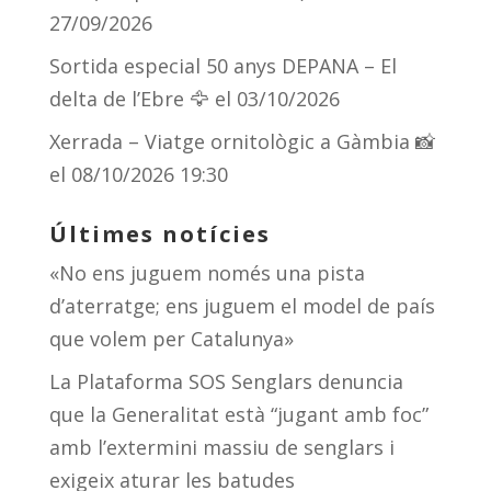
27/09/2026
Sortida especial 50 anys DEPANA – El
delta de l’Ebre 🦅
el 03/10/2026
Xerrada – Viatge ornitològic a Gàmbia 📸
el 08/10/2026 19:30
Últimes notícies
«No ens juguem només una pista
d’aterratge; ens juguem el model de país
que volem per Catalunya»
La Plataforma SOS Senglars denuncia
que la Generalitat està “jugant amb foc”
amb l’extermini massiu de senglars i
exigeix aturar les batudes