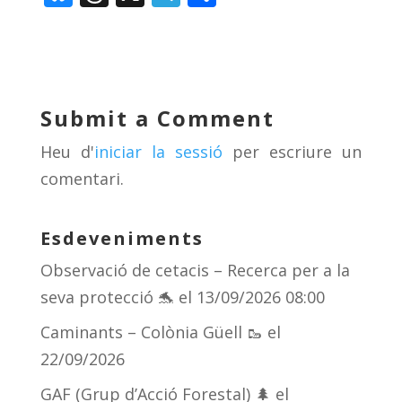
u
h
el
o
e
re
e
m
sk
a
gr
p
y
d
a
ar
Submit a Comment
s
m
te
Heu d'
iniciar la sessió
per escriure un
ix
comentari.
Esdeveniments
Observació de cetacis – Recerca per a la
seva protecció 🐬
el 13/09/2026 08:00
Caminants – Colònia Güell 🥾
el
22/09/2026
GAF (Grup d’Acció Forestal) 🌲
el