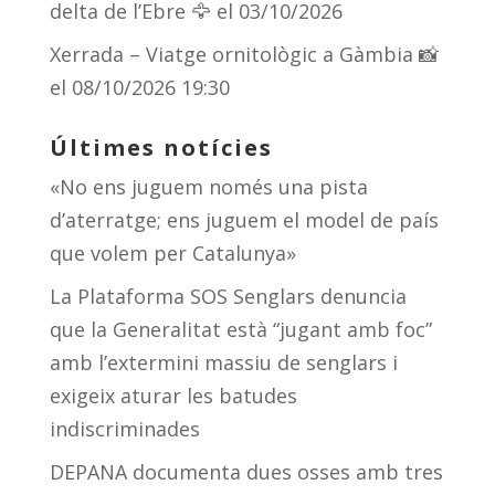
delta de l’Ebre 🦅
el 03/10/2026
Xerrada – Viatge ornitològic a Gàmbia 📸
el 08/10/2026 19:30
Últimes notícies
«No ens juguem només una pista
d’aterratge; ens juguem el model de país
que volem per Catalunya»
La Plataforma SOS Senglars denuncia
que la Generalitat està “jugant amb foc”
amb l’extermini massiu de senglars i
exigeix aturar les batudes
indiscriminades
DEPANA documenta dues osses amb tres