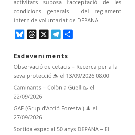
activitats suposa l’acceptació de les
condicions generals i del reglament
intern de voluntariat de DEPANA.
Bl
T
X
T
C
u
h
el
o
e
re
e
m
Esdeveniments
sk
a
gr
p
Observació de cetacis – Recerca per a la
y
d
a
ar
seva protecció 🐬
el 13/09/2026 08:00
s
m
te
Caminants – Colònia Güell 🥾
el
ix
22/09/2026
GAF (Grup d’Acció Forestal) 🌲
el
27/09/2026
Sortida especial 50 anys DEPANA – El