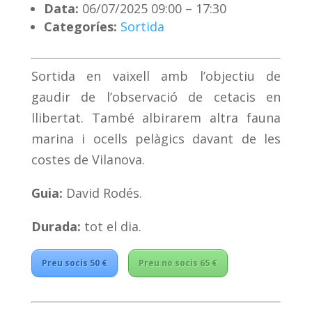
Data:
06/07/2025 09:00
–
17:30
Categoríes:
Sortida
Sortida en vaixell amb l’objectiu de
gaudir de l’observació de cetacis en
llibertat. També albirarem altra fauna
marina i ocells pelàgics davant de les
costes de Vilanova.
Guia:
David Rodés.
Durada:
tot el dia.
Preu socis 50 €
Preu no socis 65 €