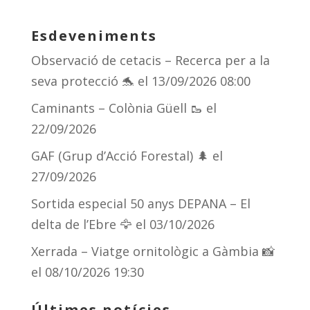
u
h
el
o
e
re
e
m
Esdeveniments
sk
a
gr
p
Observació de cetacis – Recerca per a la
y
d
a
ar
seva protecció 🐬
el 13/09/2026 08:00
s
m
te
Caminants – Colònia Güell 🥾
el
ix
22/09/2026
GAF (Grup d’Acció Forestal) 🌲
el
27/09/2026
Sortida especial 50 anys DEPANA – El
delta de l’Ebre 🦅
el 03/10/2026
Xerrada – Viatge ornitològic a Gàmbia 📸
el 08/10/2026 19:30
Últimes notícies