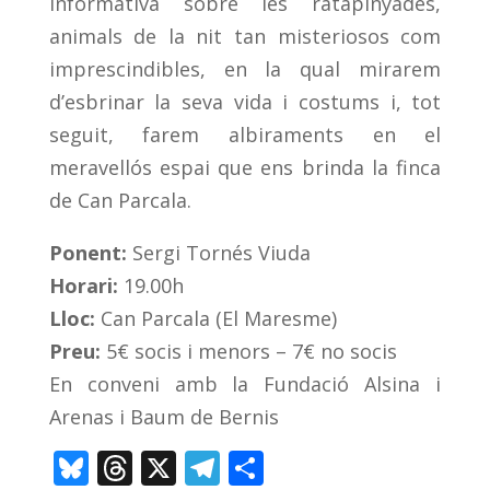
informativa sobre les ratapinyades,
animals de la nit tan misteriosos com
imprescindibles, en la qual mirarem
d’esbrinar la seva vida i costums i, tot
seguit, farem albiraments en el
meravellós espai que ens brinda la finca
de Can Parcala.
Ponent:
Sergi Tornés Viuda
Horari:
19.00h
Lloc
:
Can Parcala (El Maresme)
Preu:
5€ socis i menors – 7€ no socis
En conveni amb la Fundació Alsina i
Arenas i Baum de Bernis
Bl
T
X
T
C