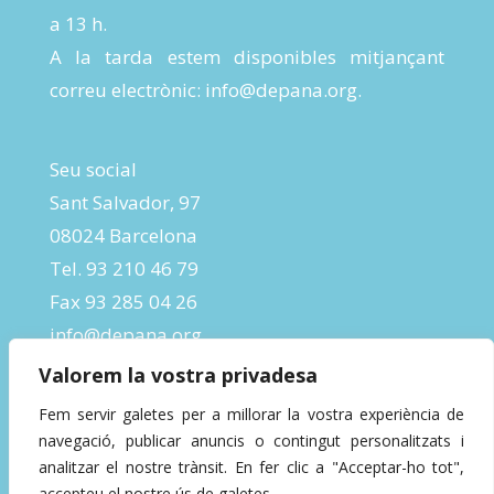
a 13 h.
A la tarda estem disponibles mitjançant
correu electrònic:
info@depana.org
.
Seu social
Sant Salvador, 97
08024 Barcelona
Tel. 93 210 46 79
Fax 93 285 04 26
info@depana.org
Valorem la vostra privadesa
Fem servir galetes per a millorar la vostra experiència de
navegació, publicar anuncis o contingut personalitzats i
analitzar el nostre trànsit. En fer clic a "Acceptar-ho tot",
accepteu el nostre ús de galetes.