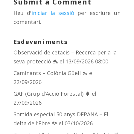
Submit a Comment
s
m
te
Heu d'
iniciar la sessió
per escriure un
ix
comentari.
Esdeveniments
Observació de cetacis – Recerca per a la
seva protecció 🐬
el 13/09/2026 08:00
Caminants – Colònia Güell 🥾
el
22/09/2026
GAF (Grup d’Acció Forestal) 🌲
el
27/09/2026
Sortida especial 50 anys DEPANA – El
delta de l’Ebre 🦅
el 03/10/2026