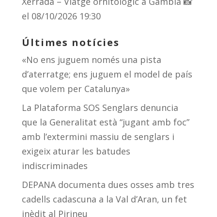
Xerrada – Viatge ornitològic a Gàmbia 📸
el 08/10/2026 19:30
Últimes notícies
«No ens juguem només una pista
d’aterratge; ens juguem el model de país
que volem per Catalunya»
La Plataforma SOS Senglars denuncia
que la Generalitat està “jugant amb foc”
amb l’extermini massiu de senglars i
exigeix aturar les batudes
indiscriminades
DEPANA documenta dues osses amb tres
cadells cadascuna a la Val d’Aran, un fet
inèdit al Pirineu