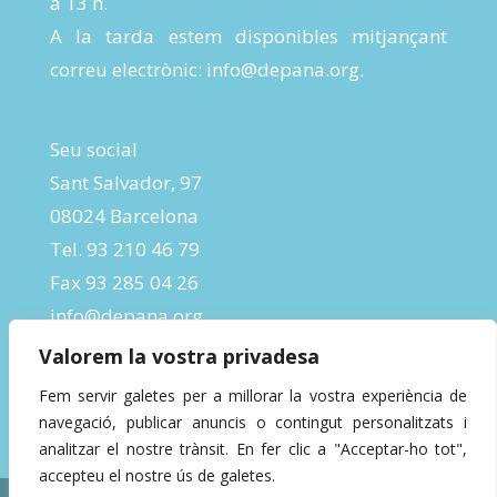
a 13 h.
A la tarda estem disponibles mitjançant
correu electrònic:
info@depana.org
.
Seu social
Sant Salvador, 97
08024 Barcelona
Tel. 93 210 46 79
Fax 93 285 04 26
info@depana.org
Valorem la vostra privadesa
Fem servir galetes per a millorar la vostra experiència de
navegació, publicar anuncis o contingut personalitzats i
analitzar el nostre trànsit. En fer clic a "Acceptar-ho tot",
accepteu el nostre ús de galetes.