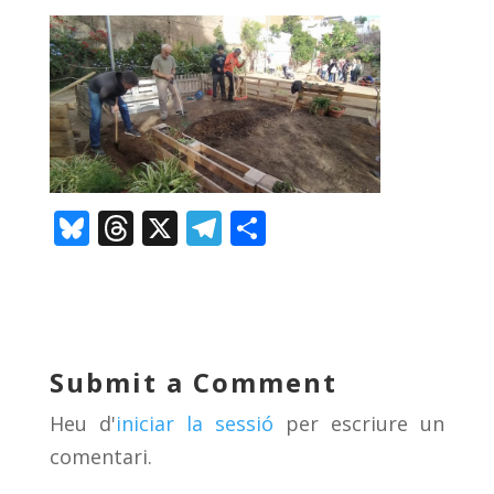
Bl
T
X
T
C
u
h
el
o
e
re
e
m
sk
a
gr
p
y
d
a
ar
Submit a Comment
s
m
te
Heu d'
iniciar la sessió
per escriure un
ix
comentari.