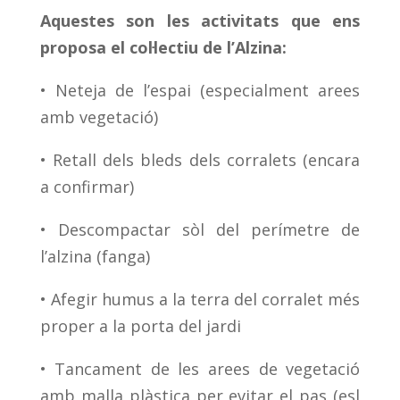
Aquestes son les activitats que ens
proposa el col·lectiu de l’Alzina:
•
Neteja de l’espai (especialment arees
amb vegetació)
•
Retall dels bleds dels corralets (encara
a confirmar)
•
Descompactar sòl del perímetre de
l’alzina (fanga)
•
Afegir humus a la terra del corralet més
proper a la porta del jardi
•
Tancament de les arees de vegetació
amb malla plàstica per evitar el pas (esl