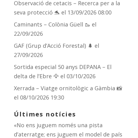
Observació de cetacis – Recerca per a la
y
d
a
ar
seva protecció 🐬
el 13/09/2026 08:00
s
m
te
Caminants – Colònia Güell 🥾
el
ix
22/09/2026
GAF (Grup d’Acció Forestal) 🌲
el
27/09/2026
Sortida especial 50 anys DEPANA – El
delta de l’Ebre 🦅
el 03/10/2026
Xerrada – Viatge ornitològic a Gàmbia 📸
el 08/10/2026 19:30
Últimes notícies
«No ens juguem només una pista
d’aterratge; ens juguem el model de país