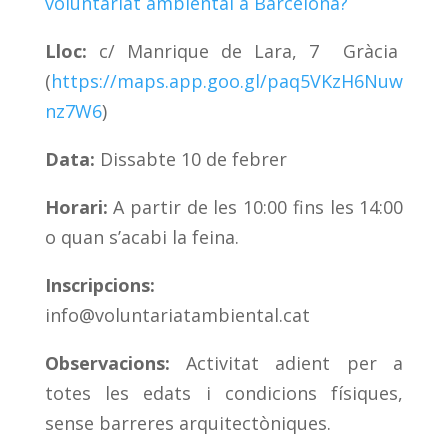
voluntariat ambiental a Barcelona?
Lloc:
c/ Manrique de Lara, 7 Gràcia
(
https://maps.app.goo.gl/paq5VKzH6Nuw
nz7W6
)
Data:
Dissabte 10 de febrer
Horari:
A partir de les 10:00 fins les 14:00
o quan s’acabi la feina.
Inscripcions:
info@voluntariatambiental.cat
Observacions:
Activitat adient per a
totes les edats i condicions físiques,
sense barreres arquitectòniques.