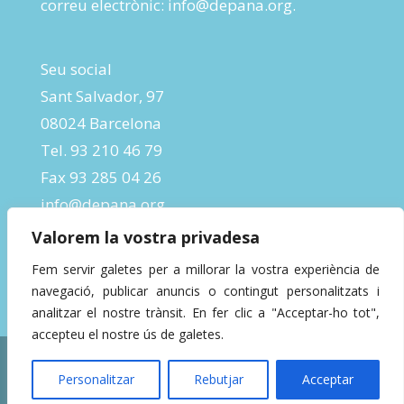
correu electrònic:
info@depana.org
.
Seu social
Sant Salvador, 97
08024 Barcelona
Tel. 93 210 46 79
Fax 93 285 04 26
info@depana.org
Valorem la vostra privadesa
Fem servir galetes per a millorar la vostra experiència de
navegació, publicar anuncis o contingut personalitzats i
analitzar el nostre trànsit. En fer clic a "Acceptar-ho tot",
accepteu el nostre ús de galetes.
Designed by
InBeta Crafts
| Powered by
Personalitzar
Rebutjar
Acceptar
WordPress