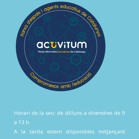
Horari de la seu: de dilluns a divendres de 9
a 13 h.
A la tarda estem disponibles mitjançant