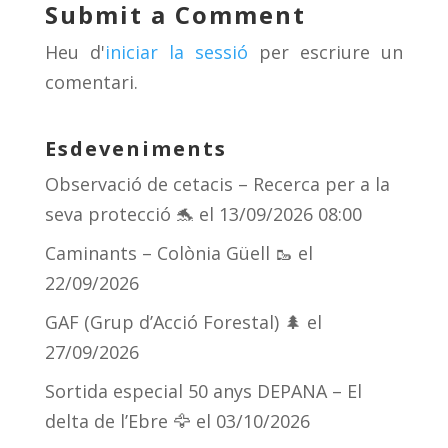
y
d
a
ar
Submit a Comment
s
m
te
Heu d'
iniciar la sessió
per escriure un
ix
comentari.
Esdeveniments
Observació de cetacis – Recerca per a la
seva protecció 🐬
el 13/09/2026 08:00
Caminants – Colònia Güell 🥾
el
22/09/2026
GAF (Grup d’Acció Forestal) 🌲
el
27/09/2026
Sortida especial 50 anys DEPANA – El
delta de l’Ebre 🦅
el 03/10/2026