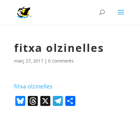
fitxa olzinelles
març 27, 2017
|
0 comments
fitxa olzinelles
Bl
T
X
T
C
u
h
el
o
e
re
e
m
sk
a
gr
p