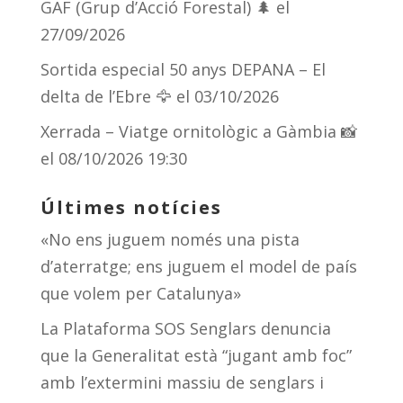
GAF (Grup d’Acció Forestal) 🌲
el
27/09/2026
Sortida especial 50 anys DEPANA – El
delta de l’Ebre 🦅
el 03/10/2026
Xerrada – Viatge ornitològic a Gàmbia 📸
el 08/10/2026 19:30
Últimes notícies
«No ens juguem només una pista
d’aterratge; ens juguem el model de país
que volem per Catalunya»
La Plataforma SOS Senglars denuncia
que la Generalitat està “jugant amb foc”
amb l’extermini massiu de senglars i