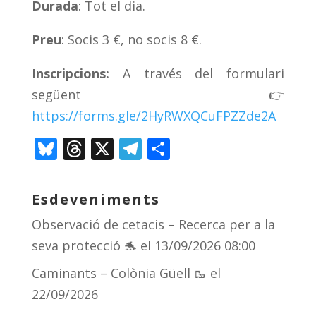
Durada
: Tot el dia.
Preu
: Socis 3 €, no socis 8 €.
Inscripcions:
A través del formulari
següent
👉
https://forms.gle/2HyRWXQCuFPZZde2A
Bl
T
X
T
C
u
h
el
o
e
re
e
m
Esdeveniments
sk
a
gr
p
Observació de cetacis – Recerca per a la
y
d
a
ar
seva protecció 🐬
el 13/09/2026 08:00
s
m
te
Caminants – Colònia Güell 🥾
el
ix
22/09/2026