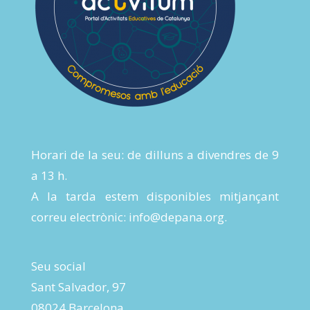
Horari de la seu: de dilluns a divendres de 9
a 13 h.
A la tarda estem disponibles mitjançant
correu electrònic:
info@depana.org
.
Seu social
Sant Salvador, 97
08024 Barcelona