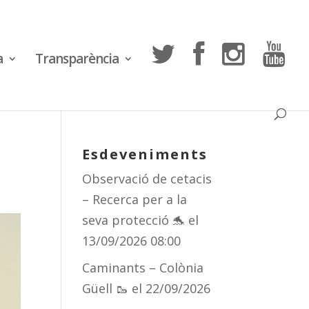
a
Transparència
Esdeveniments
Observació de cetacis
– Recerca per a la
seva protecció 🐬
el
13/09/2026 08:00
Caminants – Colònia
Güell 🥾
el 22/09/2026