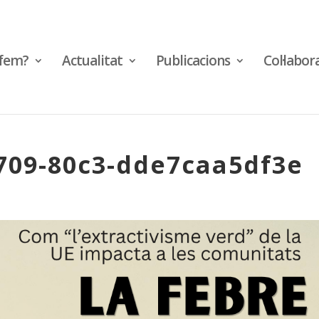
fem?
Actualitat
Publicacions
Col·labor
709-80c3-dde7caa5df3e