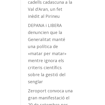
cadells cadascuna a la
Val d’Aran, un fet
inèdit al Pirineu
DEPANA i LIBERA
denuncien que la
Generalitat manté
una política de
«matar per matar»
mentre ignora els
criteris científics
sobre la gestió del
senglar
Zeroport convoca una
gran manifestació el
20 de setembre per