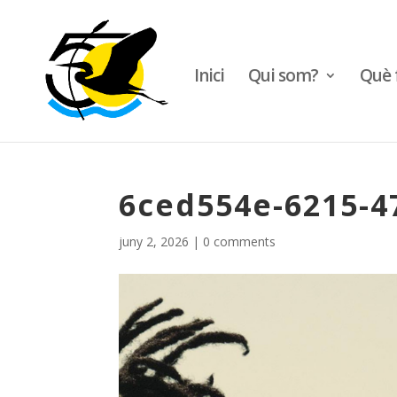
Inici
Qui som?
Què 
6ced554e-6215-4
juny 2, 2026
|
0 comments