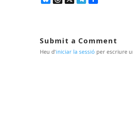
u
h
el
o
e
re
e
m
sk
a
gr
p
y
d
a
ar
Submit a Comment
s
m
te
Heu d'
iniciar la sessió
per escriure u
ix