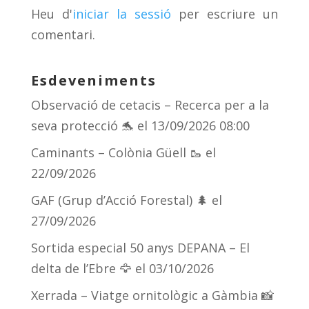
s
m
te
Heu d'
iniciar la sessió
per escriure un
ix
comentari.
Esdeveniments
Observació de cetacis – Recerca per a la
seva protecció 🐬
el 13/09/2026 08:00
Caminants – Colònia Güell 🥾
el
22/09/2026
GAF (Grup d’Acció Forestal) 🌲
el
27/09/2026
Sortida especial 50 anys DEPANA – El
delta de l’Ebre 🦅
el 03/10/2026
Xerrada – Viatge ornitològic a Gàmbia 📸