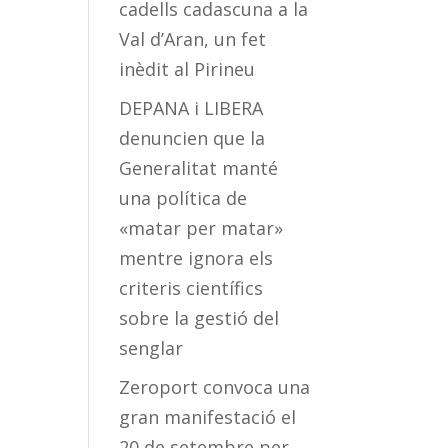
cadells cadascuna a la
Val d’Aran, un fet
inèdit al Pirineu
DEPANA i LIBERA
denuncien que la
Generalitat manté
una política de
«matar per matar»
mentre ignora els
criteris científics
sobre la gestió del
senglar
Zeroport convoca una
gran manifestació el
20 de setembre per