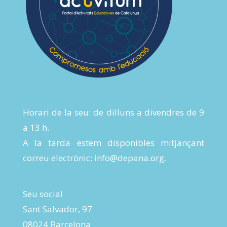
Horari de la seu: de dilluns a divendres de 9
a 13 h.
A la tarda estem disponibles mitjançant
correu electrònic:
info@depana.org
.
Seu social
Sant Salvador, 97
08024 Barcelona