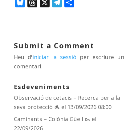
Bl
T
X
T
C
u
h
el
o
e
re
e
m
sk
a
gr
p
y
d
a
ar
Submit a Comment
s
m
te
Heu d'
iniciar la sessió
per escriure un
ix
comentari.
Esdeveniments
Observació de cetacis – Recerca per a la
seva protecció 🐬
el 13/09/2026 08:00
Caminants – Colònia Güell 🥾
el
22/09/2026