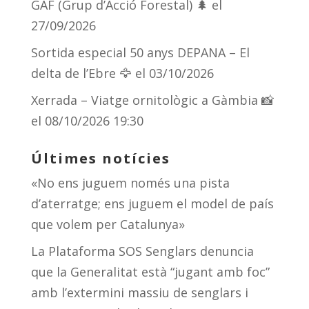
GAF (Grup d’Acció Forestal) 🌲
el
27/09/2026
Sortida especial 50 anys DEPANA – El
delta de l’Ebre 🦅
el 03/10/2026
Xerrada – Viatge ornitològic a Gàmbia 📸
el 08/10/2026 19:30
Últimes notícies
«No ens juguem només una pista
d’aterratge; ens juguem el model de país
que volem per Catalunya»
La Plataforma SOS Senglars denuncia
que la Generalitat està “jugant amb foc”
amb l’extermini massiu de senglars i