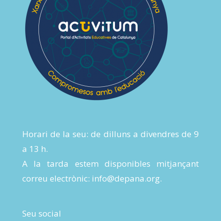
Horari de la seu: de dilluns a divendres de 9
a 13 h.
A la tarda estem disponibles mitjançant
correu electrònic:
info@depana.org
.
Seu social