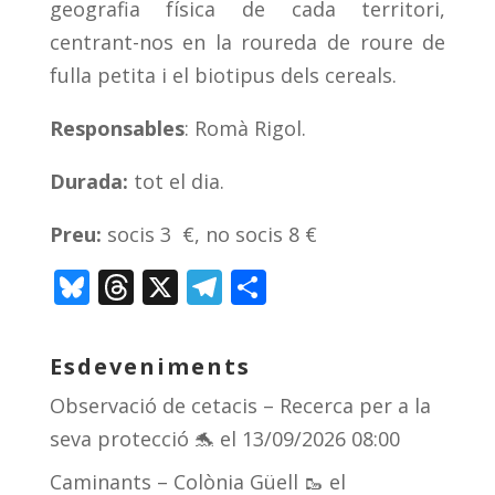
geografia física de cada territori,
centrant-nos en la roureda de roure de
fulla petita i el biotipus dels cereals.
Responsables
: Romà Rigol.
Durada:
tot el dia.
Preu:
socis 3 €, no socis 8 €
Bl
T
X
T
C
u
h
el
o
e
re
e
m
Esdeveniments
sk
a
gr
p
Observació de cetacis – Recerca per a la
y
d
a
ar
seva protecció 🐬
el 13/09/2026 08:00
s
m
te
Caminants – Colònia Güell 🥾
el