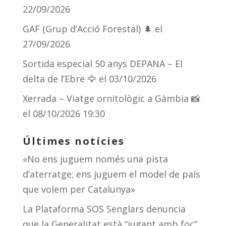
ix
22/09/2026
GAF (Grup d’Acció Forestal) 🌲
el
27/09/2026
Sortida especial 50 anys DEPANA – El
delta de l’Ebre 🦅
el 03/10/2026
Xerrada – Viatge ornitològic a Gàmbia 📸
el 08/10/2026 19:30
Últimes notícies
«No ens juguem només una pista
d’aterratge; ens juguem el model de país
que volem per Catalunya»
La Plataforma SOS Senglars denuncia
que la Generalitat està “jugant amb foc”