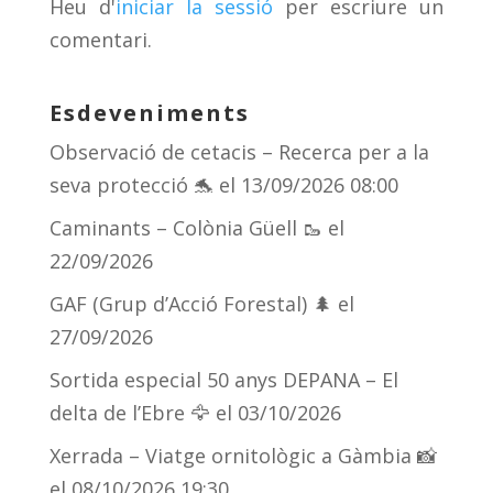
Heu d'
iniciar la sessió
per escriure un
ix
comentari.
Esdeveniments
Observació de cetacis – Recerca per a la
seva protecció 🐬
el 13/09/2026 08:00
Caminants – Colònia Güell 🥾
el
22/09/2026
GAF (Grup d’Acció Forestal) 🌲
el
27/09/2026
Sortida especial 50 anys DEPANA – El
delta de l’Ebre 🦅
el 03/10/2026
Xerrada – Viatge ornitològic a Gàmbia 📸
el 08/10/2026 19:30