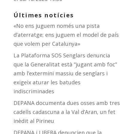
Últimes notícies
«No ens juguem només una pista
d’aterratge; ens juguem el model de país
que volem per Catalunya»
La Plataforma SOS Senglars denuncia
que la Generalitat està “jugant amb foc”
amb l’extermini massiu de senglars i
exigeix aturar les batudes
indiscriminades
DEPANA documenta dues osses amb tres
cadells cadascuna a la Val d’Aran, un fet
inèdit al Pirineu
DEPANA i LIBERA denuncien que la