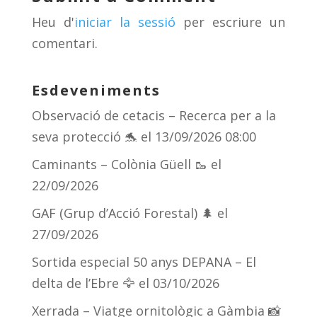
s
m
te
Heu d'
iniciar la sessió
per escriure un
ix
comentari.
Esdeveniments
Observació de cetacis – Recerca per a la
seva protecció 🐬
el 13/09/2026 08:00
Caminants – Colònia Güell 🥾
el
22/09/2026
GAF (Grup d’Acció Forestal) 🌲
el
27/09/2026
Sortida especial 50 anys DEPANA – El
delta de l’Ebre 🦅
el 03/10/2026
Xerrada – Viatge ornitològic a Gàmbia 📸