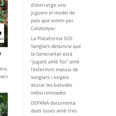
d’aterratge; ens
juguem el model de
país que volem per
Catalunya»
La Plataforma SOS
Senglars denuncia que
a
la Generalitat està
“jugant amb foc” amb
ara,
l’extermini massiu de
neci
senglars i exigeix
aturar les batudes
indiscriminades
DEPANA documenta
dues osses amb tres