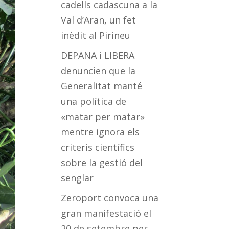
cadells cadascuna a la
Val d’Aran, un fet
inèdit al Pirineu
DEPANA i LIBERA
denuncien que la
Generalitat manté
una política de
«matar per matar»
mentre ignora els
criteris científics
sobre la gestió del
senglar
Zeroport convoca una
gran manifestació el
20 de setembre per