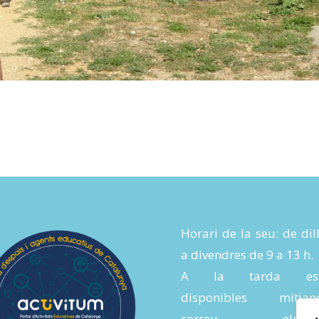
Horari de la seu: de dil
a divendres de 9 a 13 h.
A la tarda es
disponibles mitjanç
correu electròn