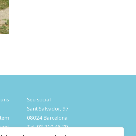
luns
Seu social
Sant Salvador, 97
tem
08024 Barcelona
ant
Tel. 93 210 46 79
ic:
Fax 93 285 04 26