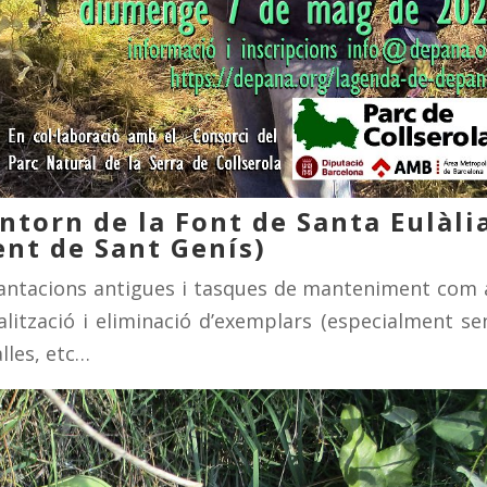
ntorn de la Font de Santa Eulàli
ent de Sant Genís)
 plantacions antigues i tasques de manteniment com 
alització i eliminació d’exemplars (especialment se
alles, etc…