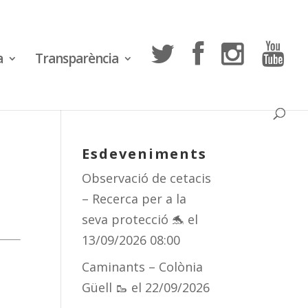
a
Transparència
Esdeveniments
Observació de cetacis
– Recerca per a la
seva protecció 🐬
el
13/09/2026 08:00
Caminants – Colònia
Güell 🥾
el 22/09/2026