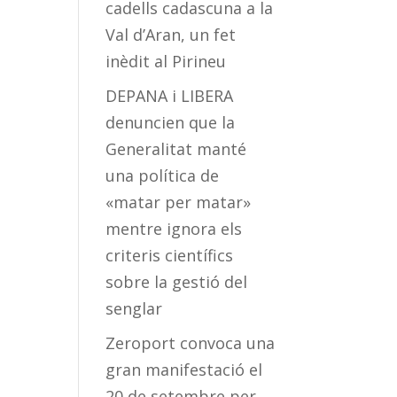
cadells cadascuna a la
Val d’Aran, un fet
inèdit al Pirineu
DEPANA i LIBERA
denuncien que la
Generalitat manté
una política de
«matar per matar»
mentre ignora els
criteris científics
sobre la gestió del
senglar
Zeroport convoca una
gran manifestació el
20 de setembre per