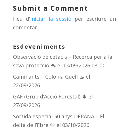
y
d
a
ar
Submit a Comment
s
m
te
Heu d'
iniciar la sessió
per escriure un
ix
comentari.
Esdeveniments
Observació de cetacis – Recerca per a la
seva protecció 🐬
el 13/09/2026 08:00
Caminants – Colònia Güell 🥾
el
22/09/2026
GAF (Grup d’Acció Forestal) 🌲
el
27/09/2026
Sortida especial 50 anys DEPANA – El
delta de l’Ebre 🦅
el 03/10/2026