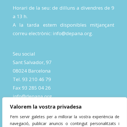
Horari de la seu: de dilluns a divendres de 9
a 13 h.
A la tarda estem disponibles mitjançant
correu electrònic:
info@depana.org
.
Seu social
Sant Salvador, 97
08024 Barcelona
Tel. 93 210 46 79
Fax 93 285 04 26
info@depana.org
Valorem la vostra privadesa
Fem servir galetes per a millorar la vostra experiència de
navegació, publicar anuncis o contingut personalitzats i