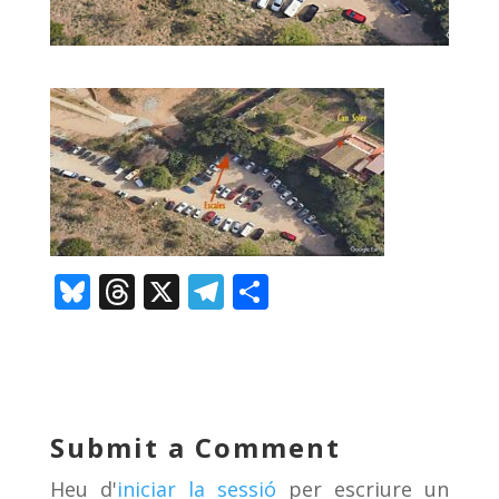
Bl
T
X
T
C
u
h
el
o
e
re
e
m
sk
a
gr
p
y
d
a
ar
Submit a Comment
s
m
te
Heu d'
iniciar la sessió
per escriure un