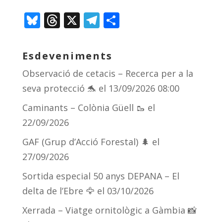
Bl
T
X
T
C
u
h
el
o
e
re
e
m
Esdeveniments
sk
a
gr
p
Observació de cetacis – Recerca per a la
y
d
a
ar
seva protecció 🐬
el 13/09/2026 08:00
s
m
te
Caminants – Colònia Güell 🥾
el
ix
22/09/2026
GAF (Grup d’Acció Forestal) 🌲
el
27/09/2026
Sortida especial 50 anys DEPANA – El
delta de l’Ebre 🦅
el 03/10/2026
Xerrada – Viatge ornitològic a Gàmbia 📸