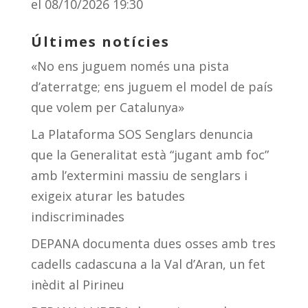
el 08/10/2026 19:30
Últimes notícies
«No ens juguem només una pista
d’aterratge; ens juguem el model de país
que volem per Catalunya»
La Plataforma SOS Senglars denuncia
que la Generalitat està “jugant amb foc”
amb l’extermini massiu de senglars i
exigeix aturar les batudes
indiscriminades
DEPANA documenta dues osses amb tres
cadells cadascuna a la Val d’Aran, un fet
inèdit al Pirineu