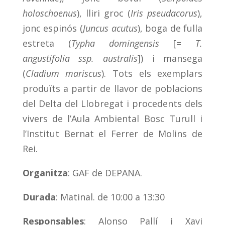
holoschoenus
), lliri groc (
Iris pseudacorus
),
jonc espinós (
Juncus acutus
), boga de fulla
estreta (
Typha domingensis
[=
T.
angustifolia ssp. australis
]) i mansega
(
Cladium mariscus
). Tots els exemplars
produïts a partir de llavor de poblacions
del Delta del Llobregat i procedents dels
vivers de l’Aula Ambiental Bosc Turull i
l’Institut Bernat el Ferrer de Molins de
Rei.
Organitza
: GAF de DEPANA.
Durada
: Matinal. de 10:00 a 13:30
Responsables
: Alonso Pallí i Xavi