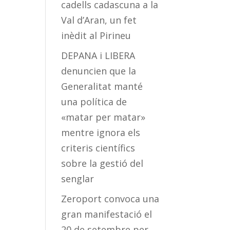
cadells cadascuna a la
Val d’Aran, un fet
inèdit al Pirineu
DEPANA i LIBERA
denuncien que la
Generalitat manté
una política de
«matar per matar»
mentre ignora els
criteris científics
sobre la gestió del
senglar
Zeroport convoca una
gran manifestació el
20 de setembre per