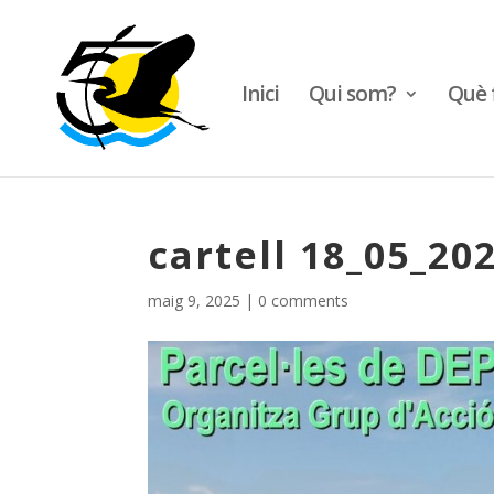
Inici
Qui som?
Què 
cartell 18_05_20
maig 9, 2025
|
0 comments