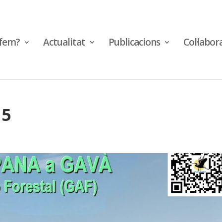
fem?
Actualitat
Publicacions
Col·labor
25