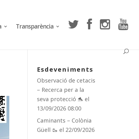
a
Transparència
Esdeveniments
Observació de cetacis
– Recerca per a la
seva protecció 🐬
el
13/09/2026 08:00
Caminants – Colònia
Güell 🥾
el 22/09/2026