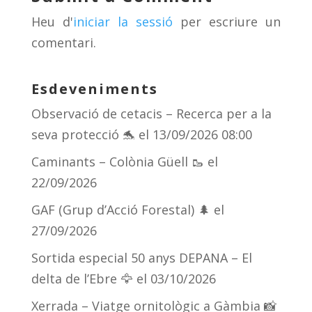
s
m
te
Heu d'
iniciar la sessió
per escriure un
ix
comentari.
Esdeveniments
Observació de cetacis – Recerca per a la
seva protecció 🐬
el 13/09/2026 08:00
Caminants – Colònia Güell 🥾
el
22/09/2026
GAF (Grup d’Acció Forestal) 🌲
el
27/09/2026
Sortida especial 50 anys DEPANA – El
delta de l’Ebre 🦅
el 03/10/2026
Xerrada – Viatge ornitològic a Gàmbia 📸