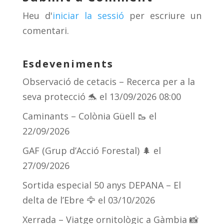
s
m
te
Heu d'
iniciar la sessió
per escriure un
ix
comentari.
Esdeveniments
Observació de cetacis – Recerca per a la
seva protecció 🐬
el 13/09/2026 08:00
Caminants – Colònia Güell 🥾
el
22/09/2026
GAF (Grup d’Acció Forestal) 🌲
el
27/09/2026
Sortida especial 50 anys DEPANA – El
delta de l’Ebre 🦅
el 03/10/2026
Xerrada – Viatge ornitològic a Gàmbia 📸