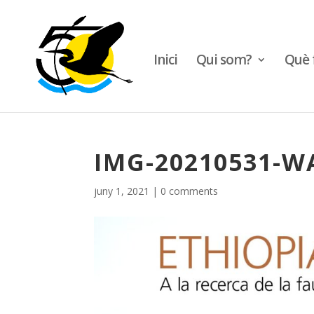
Inici
Qui som?
Què 
IMG-20210531-W
juny 1, 2021
|
0 comments