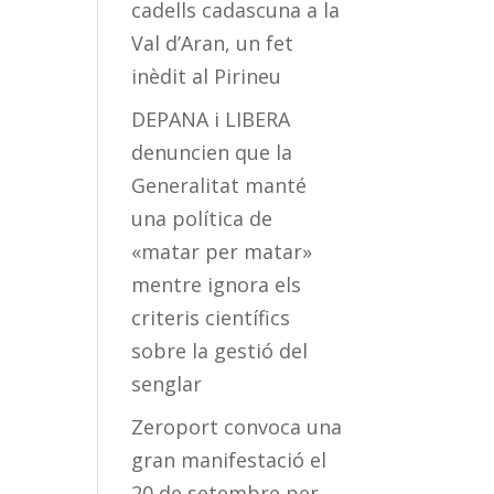
cadells cadascuna a la
Val d’Aran, un fet
inèdit al Pirineu
DEPANA i LIBERA
denuncien que la
Generalitat manté
una política de
«matar per matar»
mentre ignora els
criteris científics
sobre la gestió del
senglar
Zeroport convoca una
gran manifestació el
20 de setembre per