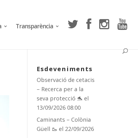
a
Transparència
Esdeveniments
Observació de cetacis
– Recerca per a la
seva protecció 🐬
el
13/09/2026 08:00
Caminants – Colònia
Güell 🥾
el 22/09/2026