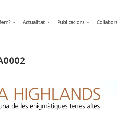
fem?
Actualitat
Publicacions
Col·labor
A0002