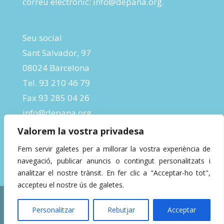
correu electrònic:
info@depana.org
.
Seu social
Sant Salvador, 97
08024 Barcelona
Tel. 93 210 46 79
Fax 93 285 04 26
info@depana.org
Valorem la vostra privadesa
Fem servir galetes per a millorar la vostra experiència de
navegació, publicar anuncis o contingut personalitzats i
analitzar el nostre trànsit. En fer clic a "Acceptar-ho tot",
accepteu el nostre ús de galetes.
Designed by
InBeta Crafts
| Powered by
Personalitzar
Rebutjar
Acceptar
WordPress