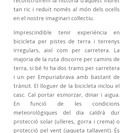
reconstruirem la història d’aquest indret
tan ric i reduït només al món dels ocells
en el nostre imaginari col·lectiu.
Imprescindible tenir experiència en
bicicleta per pistes de terra i terrenys
irregulars, així com per carretera. La
majoria de la ruta discorre per camins de
terra, si bé hi ha dos trams per carretera
i un per Empuriabrava amb bastant de
trànsit. El lloguer de la bicicleta inclou el
casc. Cal portar esmorzar, dinar i aigua.
En funció de les condicions
meteorològiques del dia caldrà dur
protecció solar
(ulleres, gorra i crema) o
protecció pel vent (jaqueta tallavent). É
s