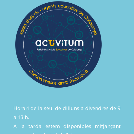
Horari de la seu: de dilluns a divendres de 9
a 13 h.
A la tarda estem disponibles mitjançant