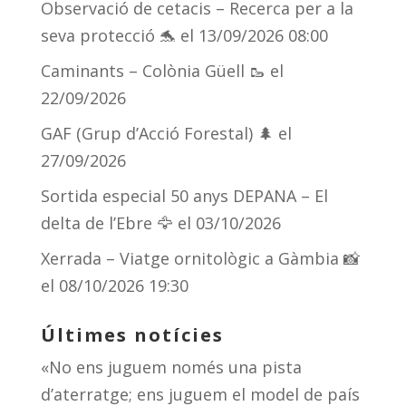
Observació de cetacis – Recerca per a la
y
d
a
ar
seva protecció 🐬
el 13/09/2026 08:00
s
m
te
Caminants – Colònia Güell 🥾
el
ix
22/09/2026
GAF (Grup d’Acció Forestal) 🌲
el
27/09/2026
Sortida especial 50 anys DEPANA – El
delta de l’Ebre 🦅
el 03/10/2026
Xerrada – Viatge ornitològic a Gàmbia 📸
el 08/10/2026 19:30
Últimes notícies
«No ens juguem només una pista
d’aterratge; ens juguem el model de país