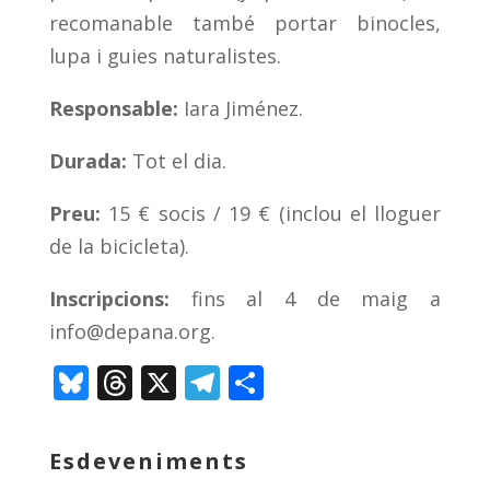
recomanable també portar binocles,
lupa i guies naturalistes.
Responsable:
Iara Jiménez.
Durada:
Tot el dia.
Preu:
15 € socis / 19 € (inclou el lloguer
de la bicicleta).
Inscripcions:
fins al 4 de maig a
info@depana.org
.
Bl
T
X
T
C
u
h
el
o
e
re
e
m
Esdeveniments
sk
a
gr
p