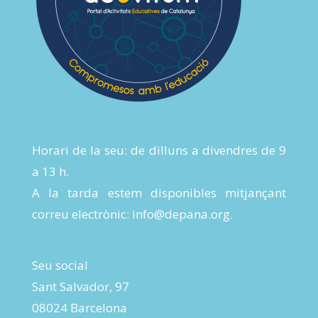
Horari de la seu: de dilluns a divendres de 9
a 13 h.
A la tarda estem disponibles mitjançant
correu electrònic:
info@depana.org
.
Seu social
Sant Salvador, 97
08024 Barcelona