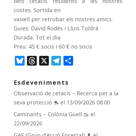
dels cetacis residents a les nostres
costes. Sortida en
vaixell per retrobar els nostres amics.
Guies: David Rodés i Lluis Toldrà
Durada: Tot el dia
Preu: 45 € socis i 60 € no socis
Bl
T
X
T
C
u
h
el
o
e
re
e
m
Esdeveniments
sk
a
gr
p
Observació de cetacis – Recerca per a la
y
d
a
ar
seva protecció 🐬
el 13/09/2026 08:00
s
m
te
Caminants – Colònia Güell 🥾
el
ix
22/09/2026
GAF (Grup d’Acció Forestal) 🌲
el