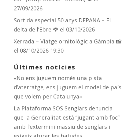
27/09/2026
Sortida especial 50 anys DEPANA – El
delta de l’Ebre 🦅
el 03/10/2026
Xerrada – Viatge ornitològic a Gàmbia 📸
el 08/10/2026 19:30
Últimes notícies
«No ens juguem només una pista
d’aterratge; ens juguem el model de país
que volem per Catalunya»
La Plataforma SOS Senglars denuncia
que la Generalitat està “jugant amb foc”
amb l’extermini massiu de senglars i
exigeix aturar les batudes