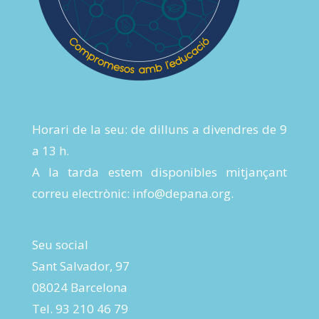
Horari de la seu: de dilluns a divendres de 9
a 13 h.
A la tarda estem disponibles mitjançant
correu electrònic:
info@depana.org
.
Seu social
Sant Salvador, 97
08024 Barcelona
Tel. 93 210 46 79