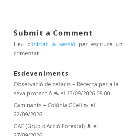
e
re
e
m
sk
a
gr
p
y
d
a
ar
Submit a Comment
s
m
te
Heu d'
iniciar la sessió
per escriure un
ix
comentari.
Esdeveniments
Observació de cetacis – Recerca per a la
seva protecció 🐬
el 13/09/2026 08:00
Caminants – Colònia Güell 🥾
el
22/09/2026
GAF (Grup d’Acció Forestal) 🌲
el
27/09/2026