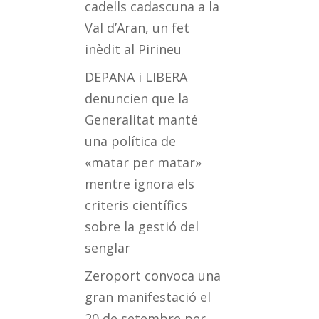
cadells cadascuna a la
Val d’Aran, un fet
inèdit al Pirineu
DEPANA i LIBERA
denuncien que la
Generalitat manté
una política de
«matar per matar»
mentre ignora els
criteris científics
sobre la gestió del
senglar
Zeroport convoca una
gran manifestació el
20 de setembre per