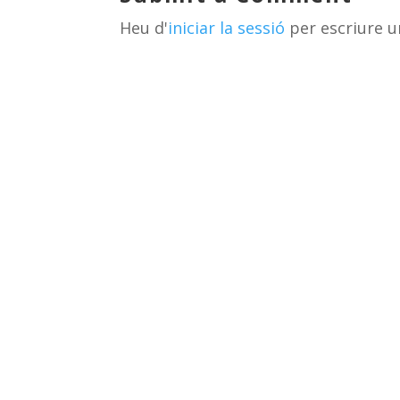
s
m
te
Heu d'
iniciar la sessió
per escriure u
ix