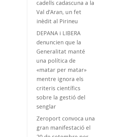
cadells cadascuna a la
Val d’Aran, un fet
inèdit al Pirineu
DEPANA i LIBERA
denuncien que la
Generalitat manté
una política de
«matar per matar»
mentre ignora els
criteris científics
sobre la gestió del
senglar
Zeroport convoca una
gran manifestació el
20 de setembre per