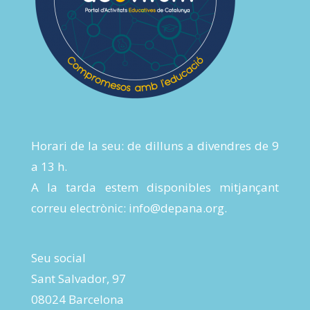
Horari de la seu: de dilluns a divendres de 9
a 13 h.
A la tarda estem disponibles mitjançant
correu electrònic:
info@depana.org
.
Seu social
Sant Salvador, 97
08024 Barcelona