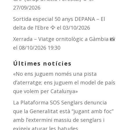
27/09/2026
Sortida especial 50 anys DEPANA – El
delta de l’Ebre 🦅
el 03/10/2026
Xerrada – Viatge ornitològic a Gàmbia 📸
el 08/10/2026 19:30
Últimes notícies
«No ens juguem només una pista
d’aterratge; ens juguem el model de país
que volem per Catalunya»
La Plataforma SOS Senglars denuncia
que la Generalitat està “jugant amb foc”
amb l’extermini massiu de senglars i
exigeix aturar les batudes