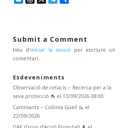
u
h
el
o
e
re
e
m
sk
a
gr
p
y
d
a
ar
Submit a Comment
s
m
te
Heu d'
iniciar la sessió
per escriure un
ix
comentari.
Esdeveniments
Observació de cetacis – Recerca per a la
seva protecció 🐬
el 13/09/2026 08:00
Caminants – Colònia Güell 🥾
el
22/09/2026
GAF (Grup d’Acció Forestal) 🌲
el