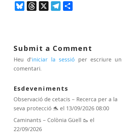
Bl
T
X
T
C
u
h
el
o
e
re
e
m
sk
a
gr
p
y
d
a
ar
Submit a Comment
s
m
te
Heu d'
iniciar la sessió
per escriure un
ix
comentari.
Esdeveniments
Observació de cetacis – Recerca per a la
seva protecció 🐬
el 13/09/2026 08:00
Caminants – Colònia Güell 🥾
el
22/09/2026