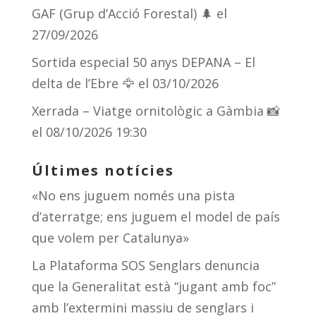
GAF (Grup d’Acció Forestal) 🌲
el
27/09/2026
Sortida especial 50 anys DEPANA – El
delta de l’Ebre 🦅
el 03/10/2026
Xerrada – Viatge ornitològic a Gàmbia 📸
el 08/10/2026 19:30
Últimes notícies
«No ens juguem només una pista
d’aterratge; ens juguem el model de país
que volem per Catalunya»
La Plataforma SOS Senglars denuncia
que la Generalitat està “jugant amb foc”
amb l’extermini massiu de senglars i