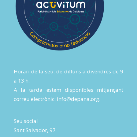
Horari de la seu: de dilluns a divendres de 9
a 13 h.
A la tarda estem disponibles mitjançant
correu electrònic:
info@depana.org
.
Seu social
Sant Salvador, 97