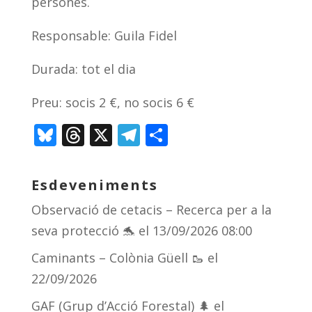
persones.
Responsable: Guila Fidel
Durada: tot el dia
Preu: socis 2 €, no socis 6 €
Bl
T
X
T
C
u
h
el
o
e
re
e
m
Esdeveniments
sk
a
gr
p
Observació de cetacis – Recerca per a la
y
d
a
ar
seva protecció 🐬
el 13/09/2026 08:00
s
m
te
Caminants – Colònia Güell 🥾
el
ix
22/09/2026
GAF (Grup d’Acció Forestal) 🌲
el