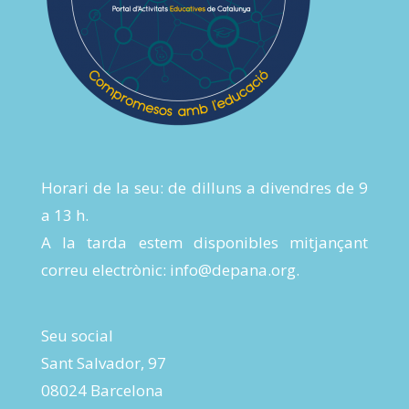
Horari de la seu: de dilluns a divendres de 9
a 13 h.
A la tarda estem disponibles mitjançant
correu electrònic:
info@depana.org
.
Seu social
Sant Salvador, 97
08024 Barcelona