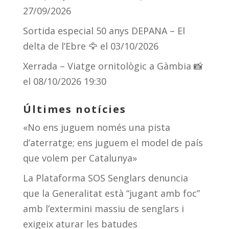
27/09/2026
Sortida especial 50 anys DEPANA – El
delta de l’Ebre 🦅
el 03/10/2026
Xerrada – Viatge ornitològic a Gàmbia 📸
el 08/10/2026 19:30
Últimes notícies
«No ens juguem només una pista
d’aterratge; ens juguem el model de país
que volem per Catalunya»
La Plataforma SOS Senglars denuncia
que la Generalitat està “jugant amb foc”
amb l’extermini massiu de senglars i
exigeix aturar les batudes