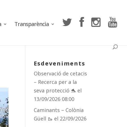
a
Transparència
Esdeveniments
Observació de cetacis
– Recerca per a la
seva protecció 🐬
el
13/09/2026 08:00
Caminants – Colònia
Güell 🥾
el 22/09/2026