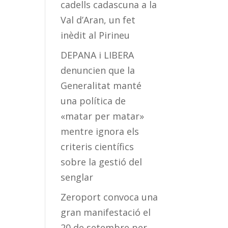
cadells cadascuna a la
Val d’Aran, un fet
inèdit al Pirineu
DEPANA i LIBERA
denuncien que la
Generalitat manté
una política de
«matar per matar»
mentre ignora els
criteris científics
sobre la gestió del
senglar
Zeroport convoca una
gran manifestació el
20 de setembre per