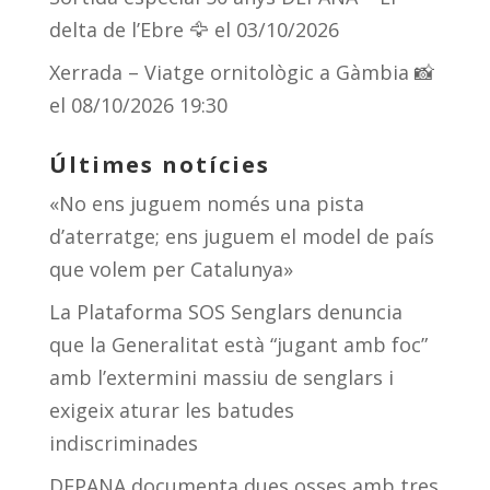
delta de l’Ebre 🦅
el 03/10/2026
Xerrada – Viatge ornitològic a Gàmbia 📸
el 08/10/2026 19:30
Últimes notícies
«No ens juguem només una pista
d’aterratge; ens juguem el model de país
que volem per Catalunya»
La Plataforma SOS Senglars denuncia
que la Generalitat està “jugant amb foc”
amb l’extermini massiu de senglars i
exigeix aturar les batudes
indiscriminades
DEPANA documenta dues osses amb tres