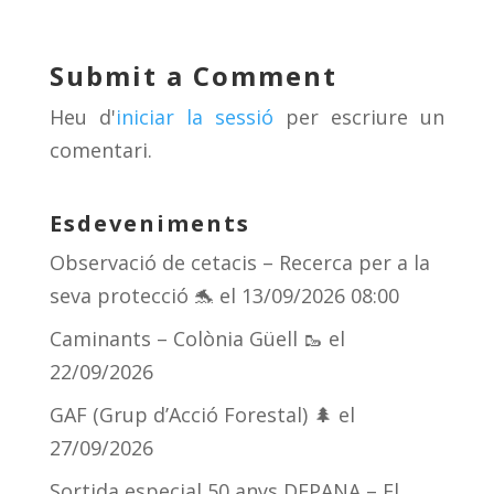
sk
a
gr
p
y
d
a
ar
Submit a Comment
s
m
te
Heu d'
iniciar la sessió
per escriure un
ix
comentari.
Esdeveniments
Observació de cetacis – Recerca per a la
seva protecció 🐬
el 13/09/2026 08:00
Caminants – Colònia Güell 🥾
el
22/09/2026
GAF (Grup d’Acció Forestal) 🌲
el
27/09/2026
Sortida especial 50 anys DEPANA – El