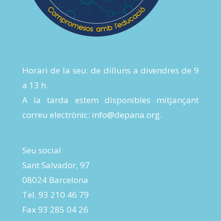
Horari de la seu: de dilluns a divendres de 9
a 13 h.
A la tarda estem disponibles mitjançant
correu electrònic:
info@depana.org
.
Seu social
Sant Salvador, 97
08024 Barcelona
Tel. 93 210 46 79
Fax 93 285 04 26