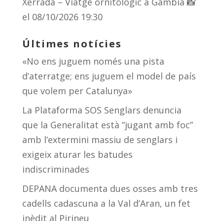
Xerrada – Viatge ornitològic a Gàmbia 📸
el 08/10/2026 19:30
Últimes notícies
«No ens juguem només una pista
d’aterratge; ens juguem el model de país
que volem per Catalunya»
La Plataforma SOS Senglars denuncia
que la Generalitat està “jugant amb foc”
amb l’extermini massiu de senglars i
exigeix aturar les batudes
indiscriminades
DEPANA documenta dues osses amb tres
cadells cadascuna a la Val d’Aran, un fet
inèdit al Pirineu