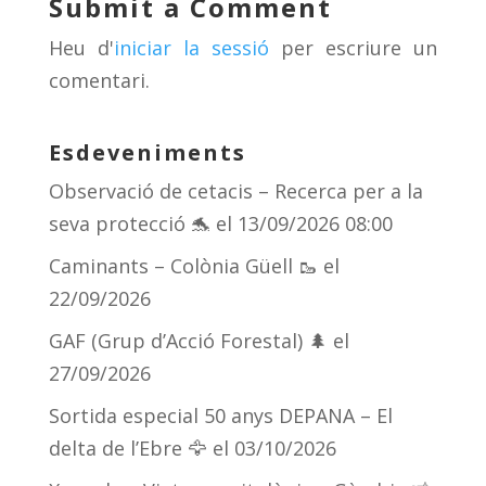
Submit a Comment
s
m
te
Heu d'
iniciar la sessió
per escriure un
ix
comentari.
Esdeveniments
Observació de cetacis – Recerca per a la
seva protecció 🐬
el 13/09/2026 08:00
Caminants – Colònia Güell 🥾
el
22/09/2026
GAF (Grup d’Acció Forestal) 🌲
el
27/09/2026
Sortida especial 50 anys DEPANA – El
delta de l’Ebre 🦅
el 03/10/2026