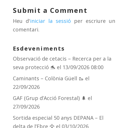
y
d
a
ar
Submit a Comment
s
m
te
Heu d'
iniciar la sessió
per escriure un
ix
comentari.
Esdeveniments
Observació de cetacis – Recerca per a la
seva protecció 🐬
el 13/09/2026 08:00
Caminants – Colònia Güell 🥾
el
22/09/2026
GAF (Grup d’Acció Forestal) 🌲
el
27/09/2026
Sortida especial 50 anys DEPANA – El
delta de l’Ebre 🦅
el 03/10/2026