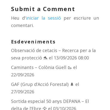
y
d
a
ar
Submit a Comment
s
m
te
Heu d'
iniciar la sessió
per escriure un
ix
comentari.
Esdeveniments
Observació de cetacis – Recerca per a la
seva protecció 🐬
el 13/09/2026 08:00
Caminants – Colònia Güell 🥾
el
22/09/2026
GAF (Grup d’Acció Forestal) 🌲
el
27/09/2026
Sortida especial 50 anys DEPANA – El
delta de l’Ebre 🦅
el 03/10/2026