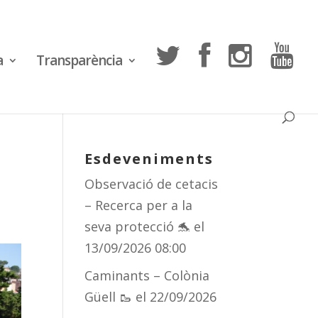
a
Transparència
Esdeveniments
Observació de cetacis
– Recerca per a la
seva protecció 🐬
el
13/09/2026 08:00
Caminants – Colònia
Güell 🥾
el 22/09/2026