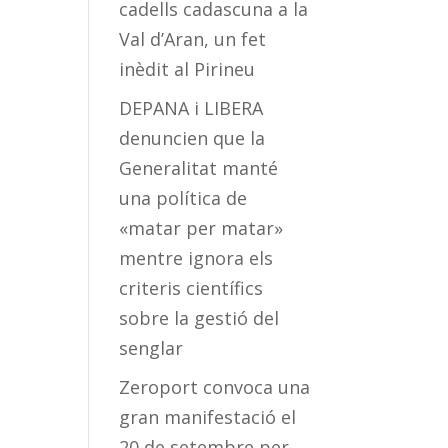
cadells cadascuna a la
Val d’Aran, un fet
inèdit al Pirineu
DEPANA i LIBERA
denuncien que la
Generalitat manté
una política de
«matar per matar»
mentre ignora els
criteris científics
sobre la gestió del
senglar
Zeroport convoca una
gran manifestació el
20 de setembre per