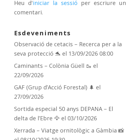
Heu d'
iniciar la sessió
per escriure un
ix
comentari.
Esdeveniments
Observació de cetacis – Recerca per a la
seva protecció 🐬
el 13/09/2026 08:00
Caminants – Colònia Güell 🥾
el
22/09/2026
GAF (Grup d’Acció Forestal) 🌲
el
27/09/2026
Sortida especial 50 anys DEPANA – El
delta de l’Ebre 🦅
el 03/10/2026
Xerrada – Viatge ornitològic a Gàmbia 📸
el 08/10/2026 19:30