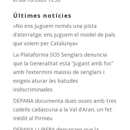
Últimes notícies
«No ens juguem només una pista
d’aterratge; ens juguem el model de país
que volem per Catalunya»
La Plataforma SOS Senglars denuncia
que la Generalitat està “jugant amb foc”
amb l’extermini massiu de senglars i
exigeix aturar les batudes
indiscriminades
DEPANA documenta dues osses amb tres
cadells cadascuna a la Val d’Aran, un fet
inèdit al Pirineu
DEPANA i LIBERA denuncien que la