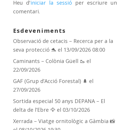
Heu d'
iniciar la sessió
per escriure un
ix
comentari.
Esdeveniments
Observació de cetacis – Recerca per a la
seva protecció 🐬
el 13/09/2026 08:00
Caminants – Colònia Güell 🥾
el
22/09/2026
GAF (Grup d’Acció Forestal) 🌲
el
27/09/2026
Sortida especial 50 anys DEPANA – El
delta de l’Ebre 🦅
el 03/10/2026
Xerrada – Viatge ornitològic a Gàmbia 📸
el 08/10/2026 19:30