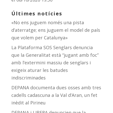
Últimes notícies
«No ens juguem només una pista
d’aterratge; ens juguem el model de país
que volem per Catalunya»
La Plataforma SOS Senglars denuncia
que la Generalitat està “jugant amb foc”
amb l’extermini massiu de senglars i
exigeix aturar les batudes
indiscriminades
DEPANA documenta dues osses amb tres
cadells cadascuna a la Val d’Aran, un fet
inèdit al Pirineu
DEPANA i LIBERA denuncien que la