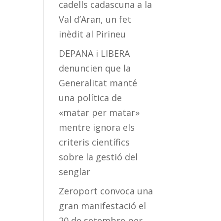
cadells cadascuna a la
Val d’Aran, un fet
inèdit al Pirineu
DEPANA i LIBERA
denuncien que la
Generalitat manté
una política de
«matar per matar»
mentre ignora els
criteris científics
sobre la gestió del
senglar
Zeroport convoca una
gran manifestació el
20 de setembre per