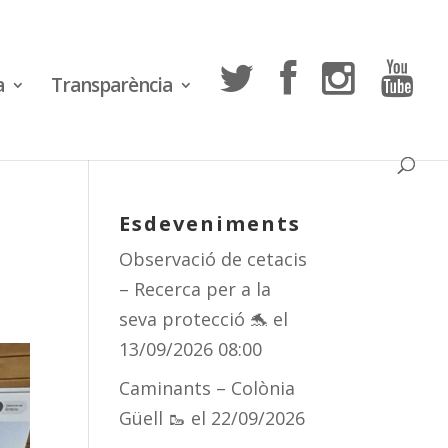
a
Transparència
Esdeveniments
Observació de cetacis
– Recerca per a la
seva protecció 🐬
el
13/09/2026 08:00
Caminants – Colònia
Güell 🥾
el 22/09/2026