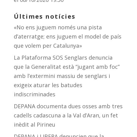
Últimes notícies
«No ens juguem només una pista
d’aterratge; ens juguem el model de país
que volem per Catalunya»
La Plataforma SOS Senglars denuncia
que la Generalitat està “jugant amb foc”
amb l’extermini massiu de senglars i
exigeix aturar les batudes
indiscriminades
DEPANA documenta dues osses amb tres
cadells cadascuna a la Val d’Aran, un fet
inèdit al Pirineu
DEPANA i LIBERA denuncien que la