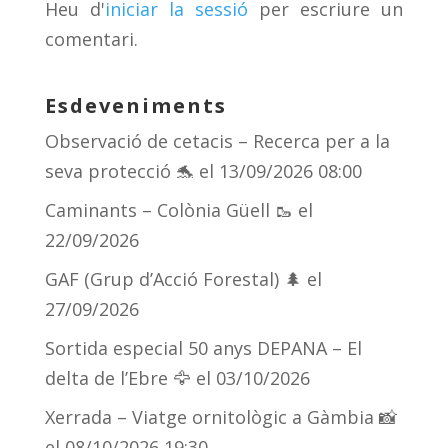
Heu d'
iniciar la sessió
per escriure un
ix
comentari.
Esdeveniments
Observació de cetacis – Recerca per a la
seva protecció 🐬
el 13/09/2026 08:00
Caminants – Colònia Güell 🥾
el
22/09/2026
GAF (Grup d’Acció Forestal) 🌲
el
27/09/2026
Sortida especial 50 anys DEPANA – El
delta de l’Ebre 🦅
el 03/10/2026
Xerrada – Viatge ornitològic a Gàmbia 📸
el 08/10/2026 19:30