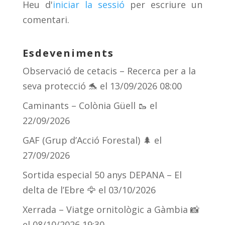
Heu d'
iniciar la sessió
per escriure un
ix
comentari.
Esdeveniments
Observació de cetacis – Recerca per a la
seva protecció 🐬
el 13/09/2026 08:00
Caminants – Colònia Güell 🥾
el
22/09/2026
GAF (Grup d’Acció Forestal) 🌲
el
27/09/2026
Sortida especial 50 anys DEPANA – El
delta de l’Ebre 🦅
el 03/10/2026
Xerrada – Viatge ornitològic a Gàmbia 📸
el 08/10/2026 19:30