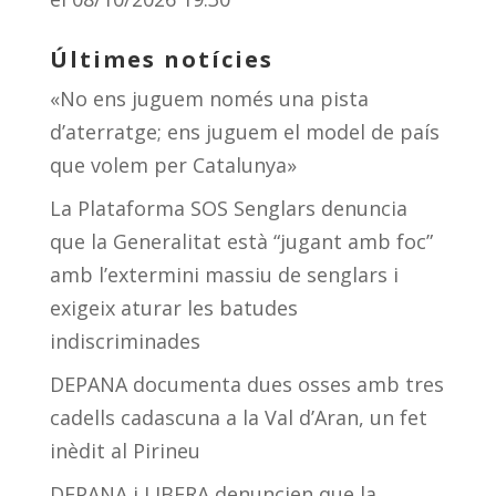
Últimes notícies
«No ens juguem només una pista
d’aterratge; ens juguem el model de país
que volem per Catalunya»
La Plataforma SOS Senglars denuncia
que la Generalitat està “jugant amb foc”
amb l’extermini massiu de senglars i
exigeix aturar les batudes
indiscriminades
DEPANA documenta dues osses amb tres
cadells cadascuna a la Val d’Aran, un fet
inèdit al Pirineu
DEPANA i LIBERA denuncien que la