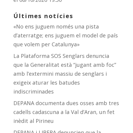
Últimes notícies
«No ens juguem només una pista
d’aterratge; ens juguem el model de país
que volem per Catalunya»
La Plataforma SOS Senglars denuncia
que la Generalitat està “jugant amb foc”
amb l’extermini massiu de senglars i
exigeix aturar les batudes
indiscriminades
DEPANA documenta dues osses amb tres
cadells cadascuna a la Val d’Aran, un fet
inèdit al Pirineu
DEPANA i LIBERA denuncien que la