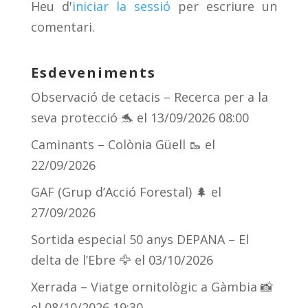
Heu d'
iniciar la sessió
per escriure un
ix
comentari.
Esdeveniments
Observació de cetacis – Recerca per a la
seva protecció 🐬
el 13/09/2026 08:00
Caminants – Colònia Güell 🥾
el
22/09/2026
GAF (Grup d’Acció Forestal) 🌲
el
27/09/2026
Sortida especial 50 anys DEPANA – El
delta de l’Ebre 🦅
el 03/10/2026
Xerrada – Viatge ornitològic a Gàmbia 📸
el 08/10/2026 19:30