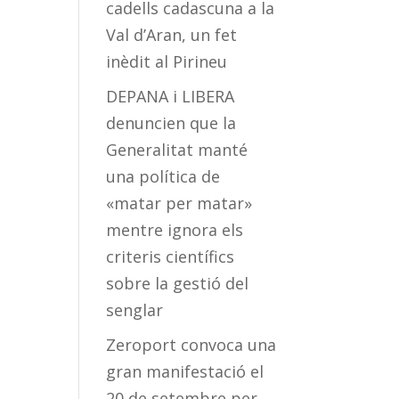
cadells cadascuna a la
Val d’Aran, un fet
inèdit al Pirineu
DEPANA i LIBERA
denuncien que la
Generalitat manté
una política de
«matar per matar»
mentre ignora els
criteris científics
sobre la gestió del
senglar
Zeroport convoca una
gran manifestació el
20 de setembre per