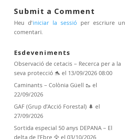
y
d
a
ar
Submit a Comment
s
m
te
Heu d'
iniciar la sessió
per escriure un
ix
comentari.
Esdeveniments
Observació de cetacis – Recerca per a la
seva protecció 🐬
el 13/09/2026 08:00
Caminants – Colònia Güell 🥾
el
22/09/2026
GAF (Grup d’Acció Forestal) 🌲
el
27/09/2026
Sortida especial 50 anys DEPANA – El
delta de l’Ebre 🦅
el 03/10/2026