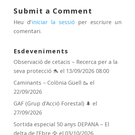
y
d
a
ar
Submit a Comment
s
m
te
Heu d'
iniciar la sessió
per escriure un
ix
comentari.
Esdeveniments
Observació de cetacis – Recerca per a la
seva protecció 🐬
el 13/09/2026 08:00
Caminants – Colònia Güell 🥾
el
22/09/2026
GAF (Grup d’Acció Forestal) 🌲
el
27/09/2026
Sortida especial 50 anys DEPANA – El
delta de l’Ebre 🦅
el 03/10/2026