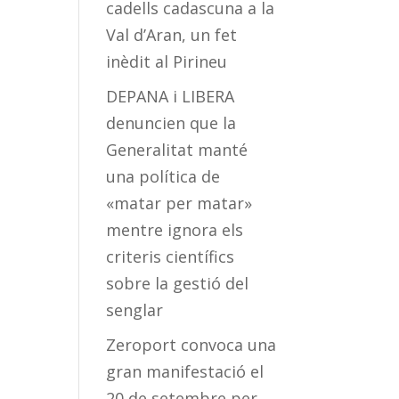
cadells cadascuna a la
Val d’Aran, un fet
inèdit al Pirineu
DEPANA i LIBERA
denuncien que la
Generalitat manté
una política de
«matar per matar»
mentre ignora els
criteris científics
sobre la gestió del
senglar
Zeroport convoca una
gran manifestació el
20 de setembre per