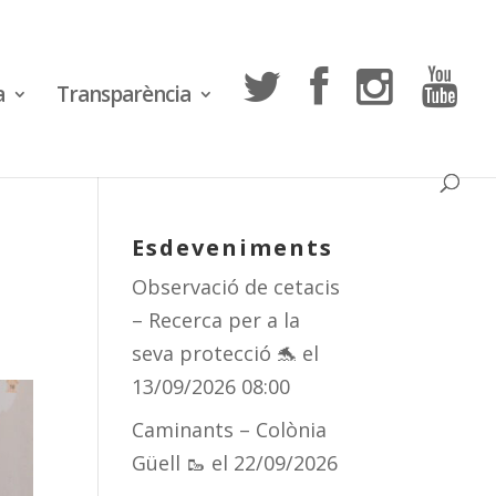
a
Transparència
Esdeveniments
Observació de cetacis
– Recerca per a la
seva protecció 🐬
el
13/09/2026 08:00
Caminants – Colònia
Güell 🥾
el 22/09/2026