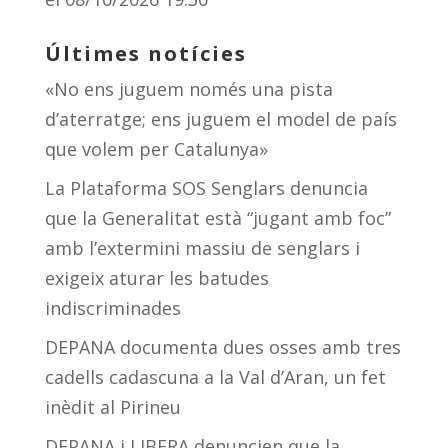
Últimes notícies
«No ens juguem només una pista
d’aterratge; ens juguem el model de país
que volem per Catalunya»
La Plataforma SOS Senglars denuncia
que la Generalitat està “jugant amb foc”
amb l’extermini massiu de senglars i
exigeix aturar les batudes
indiscriminades
DEPANA documenta dues osses amb tres
cadells cadascuna a la Val d’Aran, un fet
inèdit al Pirineu
DEPANA i LIBERA denuncien que la