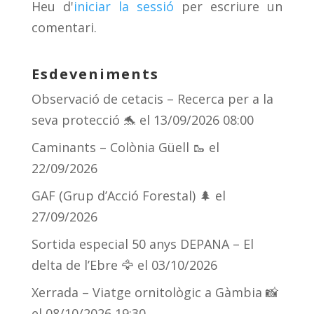
Heu d'
iniciar la sessió
per escriure un
ix
comentari.
Esdeveniments
Observació de cetacis – Recerca per a la
seva protecció 🐬
el 13/09/2026 08:00
Caminants – Colònia Güell 🥾
el
22/09/2026
GAF (Grup d’Acció Forestal) 🌲
el
27/09/2026
Sortida especial 50 anys DEPANA – El
delta de l’Ebre 🦅
el 03/10/2026
Xerrada – Viatge ornitològic a Gàmbia 📸
el 08/10/2026 19:30