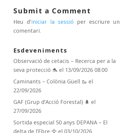
y
d
a
ar
Submit a Comment
s
m
te
Heu d'
iniciar la sessió
per escriure un
ix
comentari.
Esdeveniments
Observació de cetacis – Recerca per a la
seva protecció 🐬
el 13/09/2026 08:00
Caminants – Colònia Güell 🥾
el
22/09/2026
GAF (Grup d’Acció Forestal) 🌲
el
27/09/2026
Sortida especial 50 anys DEPANA – El
delta de l’Ebre 🦅
el 03/10/2026